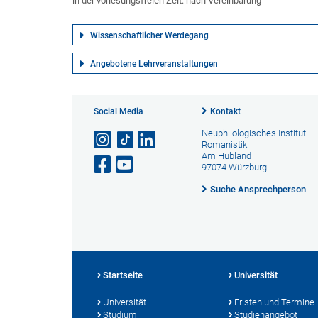
in der vorlesungsfreien Zeit: nach Vereinbarung
Wissenschaftlicher Werdegang
Angebotene Lehrveranstaltungen
Social Media
Kontakt
Neuphilologisches Institut
Romanistik
Am Hubland
97074 Würzburg
Suche Ansprechperson
Startseite
Universität
Universität
Fristen und Termine
Studium
Studienangebot