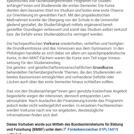
spezifisches wie fächer­über­greifendes Programm für Studien­
anfänger*innen und Studierende der ersten Semester. Die Kurse
dienten dem besseren Start ins Studium und boten eine erste Chance
zur Orientierung im gewählten Fach. Mit den propädeu­tischen
Maßnahmen konnte der Übergang von der Schule in die Universität
gleitend gestaltet, die Studier­fähigkeit mittels ergänzend bereit­
gestellter Grund­lagen verbessert und somit das Studium selbst verkürzt
bzw. die Gefahr eines Studien­abbruchs verringert werden.
Die fach­spezifischen
Vorkurse
wiederholten, vertieften und festigten
die Grund­kenntnisse und das Vorwissen aus dem Gymnasium. In den
Philologien handelte es sich dabei vor allem um sprach­propä­deutische
Kurse, in den MINT-Fächern waren die Kurse zum Teil sogar Voraus­
setzung für den Studien­einstieg.
Die geistes- und gesell­schafts­wissen­schaft­lichen
Grund­kurse
behandelten fächer­über­greifende Themen, die den Studierenden ein
breites Basis­wissen ermöglichten und vorhandene Defizite oder
Lücken auch über das erste Semester hinaus schließen sollten.
Das von den Studien­anfänger*innen gern genutzte kosten­freie Angebot
begeisterte wegen der intensiven, dennoch entspannten Lern­
atmosphäre. Nach Auslaufen der Finanzierung konnte das Programm
jedoch leider nicht weitergeführt werden. In einzelnen Fachbereichen
werden Vorkurse nach wie vor angeboten, diesbezügliche
Informationen finden sich dort.
Dieses Vorhaben wurde aus Mitteln des Bundes­ministeriums für Bildung
und Forschung (BMBF) unter dem
Förder­kennzeichen 01PL16019