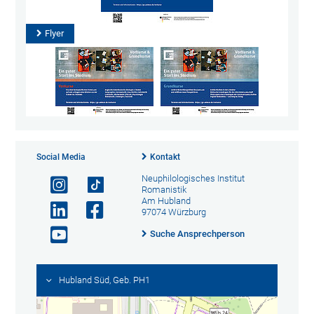
Flyer
Social Media
Kontakt
Neuphilologisches Institut
Romanistik
Am Hubland
97074 Würzburg
Suche Ansprechperson
Hubland Süd, Geb. PH1