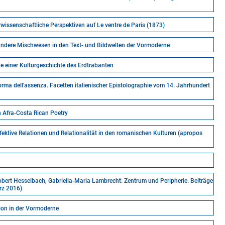
rwissenschaftliche Perspektiven auf Le ventre de Paris (1873)
d andere Mischwesen in den Text- und Bildwelten der Vormoderne
te einer Kulturgeschichte des Erdtrabanten
orma dell'assenza. Facetten italienischer Epistolographie vom 14. Jahrhundert
n Afra-Costa Rican Poetry
fektive Relationen und Relationalität in den romanischen Kulturen (apropos
obert Hesselbach, Gabriella-Maria Lambrecht: Zentrum und Peripherie. Beiträge
rz 2016)
tion in der Vormoderne