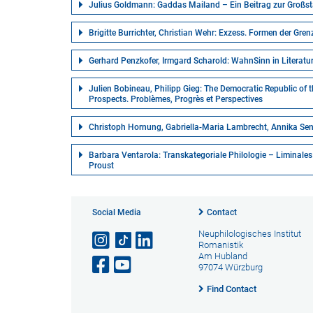
Julius Goldmann: Gaddas Mailand – Ein Beitrag zur Großsta
Brigitte Burrichter, Christian Wehr: Exzess. Formen der Gr
Gerhard Penzkofer, Irmgard Scharold: WahnSinn in Literatu
Julien Bobineau, Philipp Gieg: The Democratic Republic o
Prospects. Problèmes, Progrès et Perspectives
Christoph Hornung, Gabriella-Maria Lambrecht, Annika Se
Barbara Ventarola: Transkategoriale Philologie – Liminale
Proust
Social Media
Contact
Neuphilologisches Institut
Romanistik
Am Hubland
97074 Würzburg
Find Contact