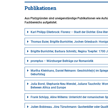
Publikationen
Aus Platzgründen sind uneigenständige Publikationen wie Aufsätz
Fachbereichs aufgelistet.
Karl Philipp Ellerbrock: Florenz – Stadt der Dichter. Eine li
Thomas Baier, Brigitte Burrichter, Jochen Griesbach: Honig
Brigitte Burrichter, Barbara Schmitz, Regina Toepfer: 1700
promptus – Würzburger Beiträge zur Romanistik
Martha Kleinhans, Daniel Reimann: Geschichte(n) im Spiegel 
Geburtstag
Julia Borst, Stephanie Neu-Wendel, Juliane Tauchnitz: Wome
Between Africa and Europe
Frank Schöpp, Aline Willems: Unterricht
Julien Bobineau, Jörg Türschmann: Quotenkiller oder Quali