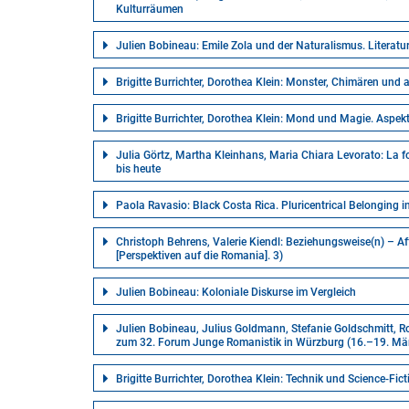
Kulturräumen
Julien Bobineau: Emile Zola und der Naturalismus. Literatu
Brigitte Burrichter, Dorothea Klein: Monster, Chimären un
Brigitte Burrichter, Dorothea Klein: Mond und Magie. Aspek
Julia Görtz, Martha Kleinhans, Maria Chiara Levorato: La f
bis heute
Paola Ravasio: Black Costa Rica. Pluricentrical Belonging i
Christoph Behrens, Valerie Kiendl: Beziehungsweise(n) – Af
[Perspektiven auf die Romania]. 3)
Julien Bobineau: Koloniale Diskurse im Vergleich
Julien Bobineau, Julius Goldmann, Stefanie Goldschmitt, R
zum 32. Forum Junge Romanistik in Würzburg (16.–19. Mä
Brigitte Burrichter, Dorothea Klein: Technik und Science-Fic