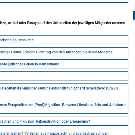
e, Artikel oder Essays auf den Unterseiten der jeweiligen Mitglieder unseres
terarische Spurensuche
sinnige Lieder. Epische Dichtung von den Anfängen bis in die Moderne
 Jahre jüdisches Leben in Deutschland
Facetten italienischer Kultur. Festschrift für Richard Schwaderer zum 80.
n's Perspectives on (Post)Migration. Between Literature, Arts and Activism –
 der romanischen Sprachen und Inklusion: Rekonstruktion oder Erneuerung?
tätsfernsehen? TV-Serien aus französisch- und spanischsprachigen