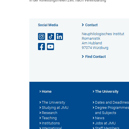
in der vorlesungsfreien Zeit: nach Vereinbarung
Social Media
Contact
Neuphilologisches Institut
Romanistik
Am Hubland
97074 Würzburg
Find Contact
Home
The University
The University
Dates and Deadlines
Studying at JMU
Degree Programme
Research
and Subjects
Teaching
News
Institutions
Jobs at JMU
International
Staff Members