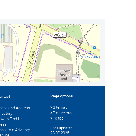
Page options
ontact
Sitemap
hone and Address
Picture credits
irectory
To top
ow to Find Us
ress
Last update:
cademic Advisory
28.07.2025
ervice