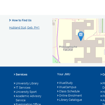
How to Find Us
Hubland Süd, Geb. PH1
Your JMU
Services
C
WueStudy
University Library
P
WueCampus
s
IT Services
D
Class Schedule
University Sport
H
Online Enrolment
Academic Advisory
P
Library Catalogue
Service
A
Examination Office
S