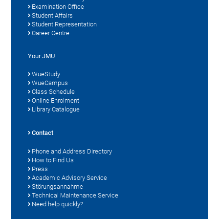
Examination Office
Student Affairs
Student Representation
Career Centre
Your JMU
WueStudy
WueCampus
Class Schedule
Online Enrolment
Library Catalogue
Contact
Phone and Address Directory
How to Find Us
Press
Academic Advisory Service
Störungsannahme
Technical Maintenance Service
Need help quickly?