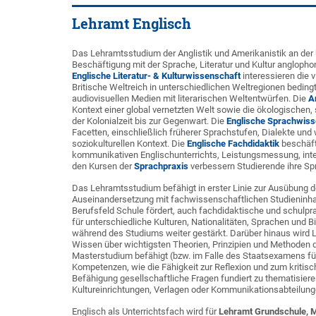
Lehramt Englisch
Das Lehramtsstudium der Anglistik und Amerikanistik an der
Beschäftigung mit der Sprache, Literatur und Kultur anglopho
Englische Literatur- & Kulturwissenschaft
interessieren die v
Britische Weltreich in unterschiedlichen Weltregionen bedin
audiovisuellen Medien mit literarischen Weltentwürfen. Die
A
Kontext einer global vernetzten Welt sowie die ökologische
der Kolonialzeit bis zur Gegenwart. Die
Englische Sprachwiss
Facetten, einschließlich früherer Sprachstufen, Dialekte und 
soziokulturellen Kontext. Die
Englische Fachdidaktik
beschäft
kommunikativen Englischunterrichts, Leistungsmessung, inte
den Kursen der
Sprachpraxis
verbessern Studierende ihre S
Das Lehramtsstudium befähigt in erster Linie zur Ausübung de
Auseinandersetzung mit fachwissenschaftlichen Studieninhal
Berufsfeld Schule fördert, auch fachdidaktische und schulpra
für unterschiedliche Kulturen, Nationalitäten, Sprachen und
während des Studiums weiter gestärkt. Darüber hinaus wird
Wissen über wichtigsten Theorien, Prinzipien und Methoden de
Masterstudium befähigt (bzw. im Falle des Staatsexamens fü
Kompetenzen, wie die Fähigkeit zur Reflexion und zum kritis
Befähigung gesellschaftliche Fragen fundiert zu thematisiere
Kultureinrichtungen, Verlagen oder Kommunikationsabteilung
Englisch als Unterrichtsfach wird für
Lehramt Grundschule, M