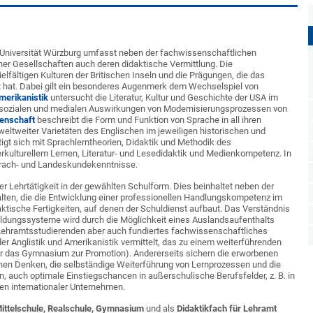
 Universität Würzburg umfasst neben der fachwissenschaftlichen
ner Gesellschaften auch deren didaktische Vermittlung. Die
ielfältigen Kulturen der Britischen Inseln und die Prägungen, die das
gt hat. Dabei gilt ein besonderes Augenmerk dem Wechselspiel von
merikanistik
untersucht die Literatur, Kultur und Geschichte der USA im
n, sozialen und medialen Auswirkungen von Modernisierungsprozessen von
enschaft
beschreibt die Form und Funktion von Sprache in all ihren
weltweiter Varietäten des Englischen im jeweiligen historischen und
igt sich mit Sprachlerntheorien, Didaktik und Methodik des
rkulturellem Lernen, Literatur- und Lesedidaktik und Medienkompetenz. In
prach- und Landeskundekenntnisse.
r Lehrtätigkeit in der gewählten Schulform. Dies beinhaltet neben der
ten, die die Entwicklung einer professionellen Handlungskompetenz im
ktische Fertigkeiten, auf denen der Schuldienst aufbaut. Das Verständnis
 Bildungssysteme wird durch die Möglichkeit eines Auslandsaufenthalts
 Lehramtsstudierenden aber auch fundiertes fachwissenschaftliches
r Anglistik und Amerikanistik vermittelt, das zu einem weiterführenden
r das Gymnasium zur Promotion). Andererseits sichern die erworbenen
chen Denken, die selbständige Weiterführung von Lernprozessen und die
n, auch optimale Einstiegschancen in außerschulische Berufsfelder, z. B. in
en internationaler Unternehmen.
ittelschule, Realschule, Gymnasium
und als
Didaktikfach für Lehramt