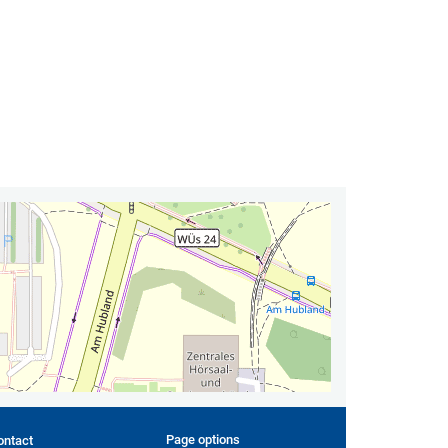
Page options
ontact