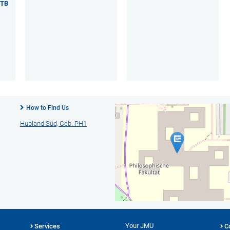
(TB
How to Find Us
Hubland Süd, Geb. PH1
Your JMU
Services
C