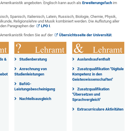
 Amerikanistik angeboten. Englisch kann auch als
Erweiterungsfach
im
sch, Spanisch, Italienisch, Latein, Russisch, Biologie, Chemie, Physik,
lkunde, Religionslehre und Musik kombiniert werden. Die Auflistung aller
nden Paragraphen der
LPO I
.
Amerikanistik finden Sie auf der
Übersichtsseite der Universität
.
ds &
Studienberatung
Auslandsaufenthalt
Anrechnung von
Zusatzqualifikation "Digitale
gebot
Studienleistungen
Kompetenz in den
Geisteswissenschaften"
BaföG-
Leistungsbescheinigung
Zusatzqualifikation
"Übersetzen und
Nachteilsausgleich
Sprachvergleich"
Extracurriculare Aktivitäten