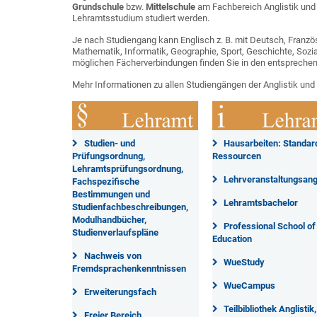
Grundschule
bzw.
Mittelschule
am Fachbereich Anglistik und
Lehramtsstudium studiert werden.
Je nach Studiengang kann Englisch z. B. mit Deutsch, Französi
Mathematik, Informatik, Geographie, Sport, Geschichte, Sozia
möglichen Fächerverbindungen finden Sie in den entspreche
Mehr Informationen zu allen Studiengängen der Anglistik und 
Studien- und
Hausarbeiten: Standar
Prüfungsordnung,
Ressourcen
Lehramtsprüfungsordnung,
Lehrveranstaltungsan
Fachspezifische
Bestimmungen und
Lehramtsbachelor
Studienfachbeschreibungen,
Modulhandbücher,
Professional School of
Studienverlaufspläne
Education
Nachweis von
WueStudy
Fremdsprachenkenntnissen
WueCampus
Erweiterungsfach
Teilbibliothek Anglistik,
Freier Bereich