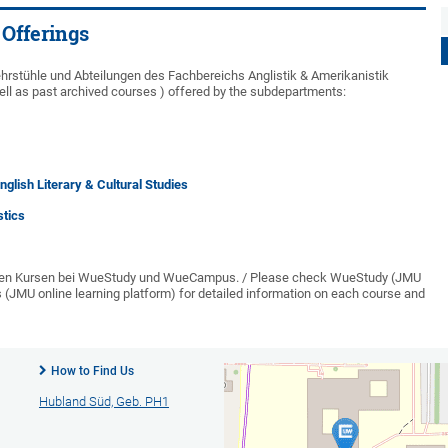
 Offerings
ehrstühle und Abteilungen des Fachbereichs Anglistik & Amerikanistik
well as past archived courses ) offered by the subdepartments:
nglish Literary & Cultural Studies
stics
zelnen Kursen bei WueStudy und WueCampus. / Please check WueStudy (JMU
(JMU online learning platform) for detailed information on each course and
How to Find Us
Hubland Süd, Geb. PH1