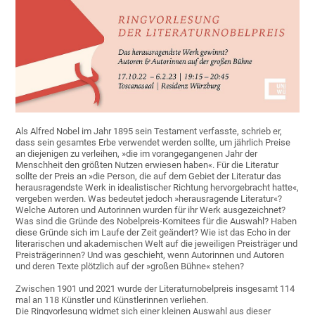
Als Alfred Nobel im Jahr 1895 sein Testament verfasste, schrieb er,
dass sein gesamtes Erbe verwendet werden sollte, um jährlich Preise
an diejenigen zu verleihen, »die im vorangegangenen Jahr der
Menschheit den größten Nutzen erwiesen haben«. Für die Literatur
sollte der Preis an »die Person, die auf dem Gebiet der Literatur das
herausragendste Werk in idealistischer Richtung hervorgebracht hatte«,
vergeben werden. Was bedeutet jedoch »herausragende Literatur«?
Welche Autoren und Autorinnen wurden für ihr Werk ausgezeichnet?
Was sind die Gründe des Nobelpreis-Komitees für die Auswahl? Haben
diese Gründe sich im Laufe der Zeit geändert? Wie ist das Echo in der
literarischen und akademischen Welt auf die jeweiligen Preisträger und
Preisträgerinnen? Und was geschieht, wenn Autorinnen und Autoren
und deren Texte plötzlich auf der »großen Bühne« stehen?
Zwischen 1901 und 2021 wurde der Literaturnobelpreis insgesamt 114
mal an 118 Künstler und Künstlerinnen verliehen.
Die Ringvorlesung widmet sich einer kleinen Auswahl aus dieser