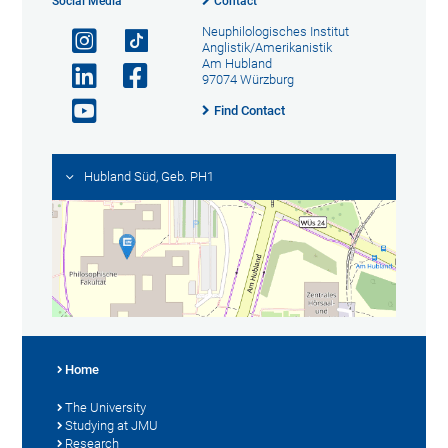
Social Media
Contact
Neuphilologisches Institut
Anglistik/Amerikanistik
Am Hubland
97074 Würzburg
Find Contact
Hubland Süd, Geb. PH1
Home
The University
Studying at JMU
Research