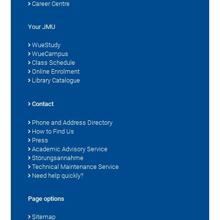
Career Centre
Your JMU
WueStudy
WueCampus
Class Schedule
Online Enrolment
Library Catalogue
Contact
Phone and Address Directory
How to Find Us
Press
Academic Advisory Service
Störungsannahme
Technical Maintenance Service
Need help quickly?
Page options
Sitemap