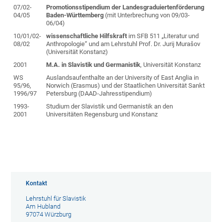
07/02-
Promotionsstipendium der Landesgraduiertenförderung
04/05
Baden-Württemberg
(mit Unterbrechung von 09/03-
06/04)
10/01/02-
wissenschaftliche Hilfskraft
im SFB 511 „Literatur und
08/02
Anthropologie“ und am Lehrstuhl Prof. Dr. Jurij Murašov
(Universität Konstanz)
2001
M.A. in Slavistik und Germanistik
, Universität Konstanz
WS
Auslandsaufenthalte an der University of East Anglia in
95/96,
Norwich (Erasmus) und der Staatlichen Universität Sankt
1996/97
Petersburg (DAAD-Jahresstipendium)
1993-
Studium der Slavistik und Germanistik an den
2001
Universitäten Regensburg und Konstanz
Kontakt
Lehrstuhl für Slavistik
Am Hubland
97074 Würzburg