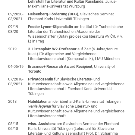
Lehrstuhl für Literatur und Kultur Russlands
, Julius-
Maximilians-Universität Würzburg
09/2020-
Heisenberg-Förderung (DFG)
, Slavisches Seminar,
03/2021
Eberhard-Karls-Universität Tübingen
09/19-
Feodor Lynen-Stipendiatin
am Institut für Tschechische
08/20
Literatur der Tschechischen Akademie der
Wissenschaften (Ústav pro českou literaturu AV ČR, v. v.
i.) in Prag
2019
3. Listenplatz W2-Professur
auf Zeit (6 Jahre/tenure
track) für Allgemeine und Vergleichende
Literaturwissenschaft (Komparatistik), LMU München
04-05/19
Erasmus+ Research Award Recipient
, University of
Toronto
07/2018-
Privatdozentin
für Slavische Literatur- und
03/2021
Kulturwissenschaft sowie Allgemeine und vergleichende
Literaturwissenschaft, Eberhard-Karls-Universität
Tübingen
2018
Habilitation
an der Eberhard-Karls-Universität Tübingen,
venia legendi
für Slavische Literatur- und
Kulturwissenschaft sowie Allgemeine und vergleichende
Literaturwissenschaft
08/15-
wiss.
Assistenz
am Slavischen Seminar der Eberhard-
06/18
Karls-Universität Tübingen (Lehrstuhl für Slavische
Literatur- und Kulturwissenschaft Prof. Dr. Schamma