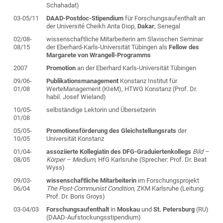
Schahadat)
03-05/11
DAAD-Postdoc-Stipendium
für Forschungsaufenthalt an
der Université Cheikh Anta Diop,
Dakar
, Senegal
02/08-
wissenschaftliche Mitarbeiterin am Slavischen Seminar
08/15
der Eberhard-Karls-Universität Tübingen als
Fellow des
Margarete von Wrangell-Programms
2007
Promotion
an der Eberhard Karls-Universität Tübingen
09/06-
Publikationsmanagement
Konstanz Institut für
01/08
WerteManagement (KIeM), HTWG Konstanz (Prof. Dr.
habil. Josef Wieland)
10/05-
selbständige Lektorin und Übersetzerin
01/08
05/05-
Promotionsförderung des Gleichstellungsrats
der
10/05
Universität Konstanz
01/04-
assoziierte Kollegiatin des DFG-Graduiertenkollegs
Bild –
08/05
Körper – Medium
, HfG Karlsruhe (Sprecher: Prof. Dr. Beat
Wyss)
09/03-
wissenschaftliche Mitarbeiterin
im Forschungsprojekt
06/04
The Post-Communist Condition,
ZKM Karlsruhe (Leitung:
Prof. Dr. Boris Groys)
03-04/03
Forschungsaufenthalt
in
Moskau
und
St. Petersburg
(RU)
(DAAD-Aufstockungsstipendium)