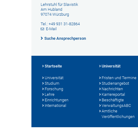
Lehrstuhl für Slavistik
Am Hubland
97074 Würzburg
Tel.: +49 931 31-82864
E-Mail
Suche Ansprechperson
Startseite
Universität
Universität
Fristen und Termine
Studium
Studienangebot
Forschung
Nachrichten
Lehre
Karriereportal
Einrichtungen
Beschäftigte
International
VerwaltungsABC
Amtliche
Veröffentlichungen