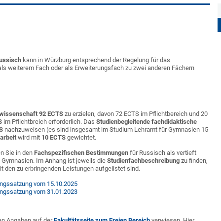
ussisch
kann in Würzburg entsprechend der Regelung für das
als weiterem Fach oder als Erweiterungsfach zu zwei anderen Fächern
wissenschaft 92 ECTS
zu erzielen, davon 72 ECTS im Pflichtbereich und 20
S
im Pflichtbreich erforderlich. Das
Studienbegleitende fachdidaktische
S
nachzuweisen (es sind insgesamt im Studium Lehramt für Gymnasien 15
arbeit
wird mit
10 ECTS
gewichtet.
n Sie in den
Fachspezifischen Bestimmungen
für Russisch als vertieft
 Gymnasien. Im Anhang ist jeweils die
Studienfachbeschreibung
zu finden,
it den zu erbringenden Leistungen aufgelistet sind.
ngssatzung vom 15.10.2025
ngssatzung vom 31.01.2023
en Angaben auf der
Fakultätsseite zum Freien Bereich
verwiesen. Hier