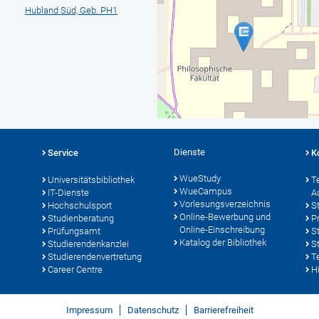
Hubland Süd, Geb. PH1
Dienste
Service
K
WueStudy
Universitätsbibliothek
T
WueCampus
IT-Dienste
A
Vorlesungsverzeichnis
Hochschulsport
S
Online-Bewerbung und
Studienberatung
P
Online-Einschreibung
Prüfungsamt
S
Katalog der Bibliothek
Studierendenkanzlei
S
Studierendenvertretung
T
Career Centre
Hi
Impressum
Datenschutz
Barrierefreiheit