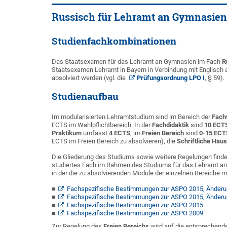
Russisch für Lehramt an Gymnasien
Studienfachkombinationen
Das Staatsexamen für das Lehramt an Gymnasien im Fach
R
Staatsexamen Lehramt in Bayern in Verbindung mit Englisch 
absolviert werden (vgl. die
Prüfungsordnung LPO I
, § 59).
Studienaufbau
Im modularisierten Lehramtstudium sind im Bereich der
Fach
ECTS im Wahlpflichtbereich. In der
Fachdidaktik
sind
10 ECT
Praktikum
umfasst
4 ECTS
, im
Freien Bereich
sind
0-15 ECT
ECTS im Freien Bereich zu absolvieren), die
Schriftliche Haus
Die Gliederung des Studiums sowie weitere Regelungen finde
studiertes Fach im Rahmen des Studiums für das Lehramt an
in der die zu absolvierenden Module der einzelnen Bereiche m
Fachspezifische Bestimmungen zur ASPO 2015, Änderu
Fachspezifische Bestimmungen zur ASPO 2015, Änderu
Fachspezifische Bestimmungen zur ASPO 2015
Fachspezifische Bestimmungen zur ASPO 2009
Zur Regelung des
Freien Bereichs
wird auf die entsprechend