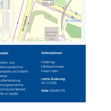
Seitenoptionen
ontakt
Sitemap
elefon- und
Bildnachweise
dressverzeichnis
Nach oben
tandorte und Anfahrt
resse
Letzte Änderung:
tudienberatung
04.12.2025
törungsannahme
echnischer Betrieb
Seite:
60448/376
lfe im Notfall