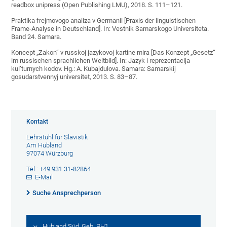
readbox unipress (Open Publishing LMU), 2018. S. 111–121.
Praktika frejmovogo analiza v Germanii [Praxis der linguistischen
Frame-Analyse in Deutschland]. In: Vestnik Samarskogo Universiteta.
Band 24. Samara.
Koncept „Zakon“ v russkoj jazykovoj kartine mira [Das Konzept „Gesetz“
im russischen sprachlichen Weltbild]. In: Jazyk i reprezentacija
kul’turnych kodov. Hg.: A. Kubajdulova. Samara: Samarskij
gosudarstvennyj universitet, 2013. S. 83–87.
Kontakt
Lehrstuhl für Slavistik
Am Hubland
97074 Würzburg
Tel.: +49 931 31-82864
E-Mail
Suche Ansprechperson
Hubland Süd, Geb. PH1