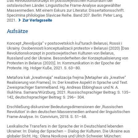
Das Revolutionskonzept im postsowjetischen Kulturraum der
ostslavischen Länder. Linguistische Frame-Analyse ausgewählter
Massenmedien. Mit einem Exkurs zur Literatur. Dissertationsschrift.
Specimina philologiae Slavicae Reihe. Band 207. Berlin: Peter Lang,
2021.
Zur Verlagsseite
Aufsätze
Koncept „Revoljucija“ v postsovetskich kul’turach Belarusi, Rossii i
Ukrainy. Osobennosti konceptualizacii protestov v Belarusi (2020) [Das
Revolutionskonzept in postsowjetischen Kulturen von Belarus,
Russland und der Ukraine. Besonderheiten der Konzeptualisierung von
Protesten in Belarus (2020)]. In: Kommunikation in der Epoche der
Proteste. Hg. Holger Kuße, 2021. S. 63–80.
Metafora kak „kreativnaja“ realizacija frejma [Metapher als „kreative“
Realisierung von Frames]. In: Der kreative Aspekt in Sprache und Text.
Zweisprachiger Sammelband. Hg. Andreas Ebbinghaus und N. A.
Iliukhina. Samara/Würzburg, 2021. Russischsprachiger Beitrag: S. 135–
142, deutschsprachiger Beitrag: S. 296– 304.
Erschließung diskursiver Bedeutungsdimensionen der ‚Russischen
Revolution‘ in den deutschen Massenmedien anhand der linguistischen
Frame-Analyse. In: Convivium, 2018. S. 51–68.
Lexikalische Transfers in der Sprache der in Deutschland lebenden
Ukrainer. In: Dialog der Sprachen – Dialog der Kulturen. Die Ukraine aus
globaler Sicht. Hg.: Olena Novikova und Ulrich Schweier. München: