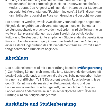
wissenschaftlicher Terminologie (Geistes-, Naturwissenschaften,
Medizin, Jura). Das Angebot wird nach dem Interesse der Studenten
ausgerichtet. (Veranstaltung "Fachterminologie", 2 SWS, dieser Kurs
kann frühestens parallel zu Russisch Grundkurs 4 besucht werden)
Pro Semester werden jeweils zwei dieser Veranstaltungen angeboten.
Für jede der angeführten Lehrveranstaltungen muss ein benoteter
Leistungsnachweis erbracht werden. Außerdem wird die Teilnahme an
weiteren Lehrveranstaltungen aus dem Bereich der ostslavischen
Kultur- und Geistesgeschichte empfohlen. Studierende, die bereits über
Russischkenntnisse verfügen, können nach erfolgreicher Ablegung
einer Feststellungsprüfung das Studienelement "Russicum" mit einem
fortgeschrittenen Grundkurs beginnen.
Abschluss
Das Studienelement wird mit einer Prüfung beendet (
Prüfungsordnung
). Zur Prüfung können sich immatrikulierte Studierende der Universität
sowie Gaststudierende anmelden, die die o.g. Scheine erworben haben.
In einem schriftlichen Teil (2 Klausuren) werden Russischkenntnisse
geprüft. Kenntnisse der russischen Kulturentwicklung und der
Landeskunde werden mündlich geprüft; die mündliche Prüfung in
Landeskunde findet teilweise in russischer Sprache statt. Über die
Prüfung wird ein Zeugnis ausgestellt.
Auskünfte und Studienberatung