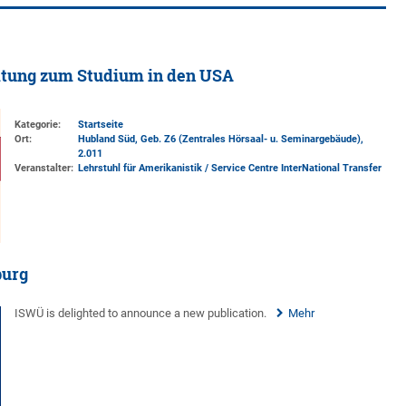
altung zum Studium in den USA
Kategorie:
Startseite
Ort:
Hubland Süd, Geb. Z6 (Zentrales Hörsaal- u. Seminargebäude)
,
2.011
Veranstalter:
Lehrstuhl für Amerikanistik / Service Centre InterNational Transfer
burg
ISWÜ is delighted to announce a new publication.
Mehr