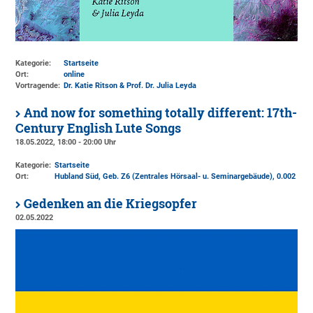
Kategorie:
Startseite
Ort:
online
Vortragende:
Dr. Katie Ritson & Prof. Dr. Julia Leyda
And now for something totally different: 17th-
Century English Lute Songs
18.05.2022, 18:00 - 20:00 Uhr
Kategorie:
Startseite
Ort:
Hubland Süd, Geb. Z6 (Zentrales Hörsaal- u. Seminargebäude)
, 0.002
Gedenken an die Kriegsopfer
02.05.2022