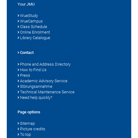
Your JMU
WueStudy
WueCampus
Class Schedule
Online Enrolment
Library Catalogue
Contact
Phone and Address Directory
How to Find Us
Press
Academic Advisory Service
Störungsannahme
Technical Maintenance Service
Need help quickly?
Page options
Sitemap
Picture credits
To top