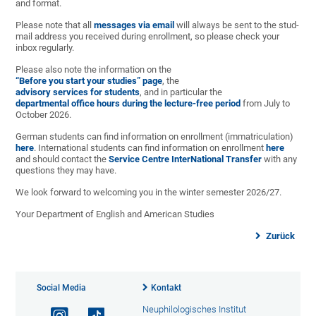
and format.
Please note that all
messages via email
will always be sent to the stud-
mail address you received during enrollment, so please check your
inbox regularly.
Please also note the information on the
“Before you start your studies” page
, the
advisory services for students
, and in particular the
departmental office hours during the lecture-free period
from July to
October 2026.
German students can find information on enrollment (immatriculation)
here
. International students can find information on enrollment
here
and should contact the
Service Centre InterNational Transfer
with any
questions they may have.
We look forward to welcoming you in the winter semester 2026/27.
Your Department of English and American Studies
Zurück
Social Media
Kontakt
Neuphilologisches Institut