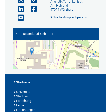
Anglistik/Amerikanistik
Am Hubland
97074 Würzburg
Suche Ansprechperson
Hubland Süd, Geb. PH1
Startseite
Universität
Studium
Forschung
Lehre
Einrichtungen