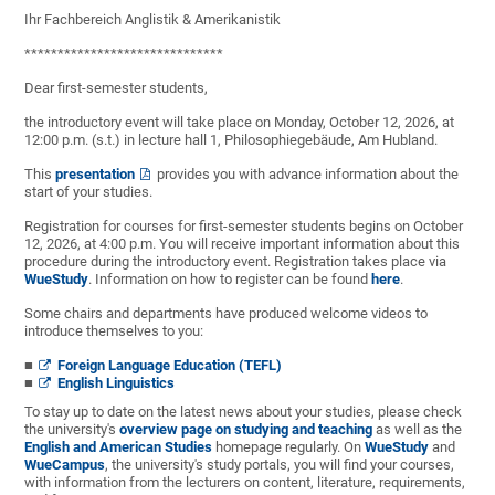
Ihr Fachbereich Anglistik & Amerikanistik
******************************
Dear first-semester students,
the introductory event will take place on Monday, October 12, 2026, at
12:00 p.m. (s.t.) in lecture hall 1, Philosophiegebäude, Am Hubland.
This
presentation
provides you with advance information about the
start of your studies.
Registration for courses for first-semester students begins on October
12, 2026, at 4:00 p.m. You will receive important information about this
procedure during the introductory event. Registration takes place via
WueStudy
. Information on how to register can be found
here
.
Some chairs and departments have produced welcome videos to
introduce themselves to you:
Foreign Language Education (TEFL)
English Linguistics
To stay up to date on the latest news about your studies, please check
the university's
overview page on studying and teaching
as well as the
English and American Studies
homepage regularly. On
WueStudy
and
WueCampus
, the university's study portals, you will find your courses,
with information from the lecturers on content, literature, requirements,