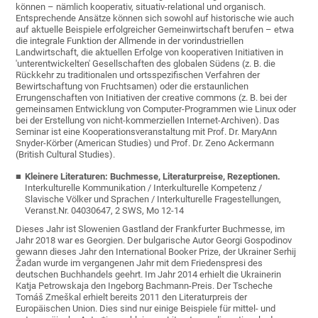
können – nämlich kooperativ, situativ-relational und organisch.
Entsprechende Ansätze können sich sowohl auf historische wie auch
auf aktuelle Beispiele erfolgreicher Gemeinwirtschaft berufen – etwa
die integrale Funktion der Allmende in der vorindustriellen
Landwirtschaft, die aktuellen Erfolge von kooperativen Initiativen in
'unterentwickelten' Gesellschaften des globalen Südens (z. B. die
Rückkehr zu traditionalen und ortsspezifischen Verfahren der
Bewirtschaftung von Fruchtsamen) oder die erstaunlichen
Errungenschaften von Initiativen der creative commons (z. B. bei der
gemeinsamen Entwicklung von Computer-Programmen wie Linux oder
bei der Erstellung von nicht-kommerziellen Internet-Archiven). Das
Seminar ist eine Kooperationsveranstaltung mit Prof. Dr. MaryAnn
Snyder-Körber (American Studies) und Prof. Dr. Zeno Ackermann
(British Cultural Studies).
Kleinere Literaturen: Buchmesse, Literaturpreise, Rezeptionen.
Interkulturelle Kommunikation / Interkulturelle Kompetenz /
Slavische Völker und Sprachen / Interkulturelle Fragestellungen,
Veranst.Nr. 04030647, 2 SWS, Mo 12-14
Dieses Jahr ist Slowenien Gastland der Frankfurter Buchmesse, im
Jahr 2018 war es Georgien. Der bulgarische Autor Georgi Gospodinov
gewann dieses Jahr den International Booker Prize, der Ukrainer Serhij
Žadan wurde im vergangenen Jahr mit dem Friedenspresi des
deutschen Buchhandels geehrt. Im Jahr 2014 erhielt die Ukrainerin
Katja Petrowskaja den Ingeborg Bachmann-Preis. Der Tscheche
Tomáš Zmeškal erhielt bereits 2011 den Literaturpreis der
Europäischen Union. Dies sind nur einige Beispiele für mittel- und