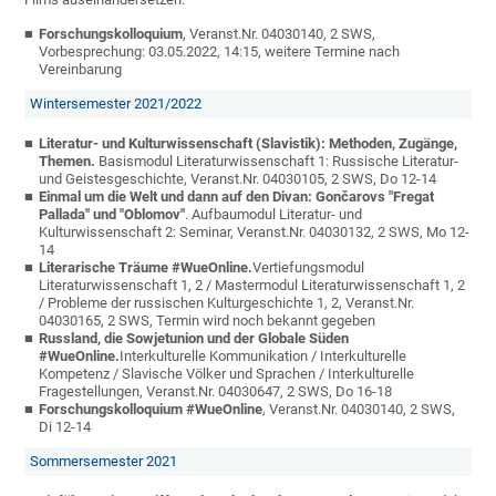
Forschungskolloquium
, Veranst.Nr. 04030140, 2 SWS,
Vorbesprechung: 03.05.2022, 14:15, weitere Termine nach
Vereinbarung
Wintersemester 2021/2022
Literatur- und Kulturwissenschaft (Slavistik): Methoden, Zugänge,
Themen.
Basismodul Literaturwissenschaft 1:
Russische Literatur-
und Geistesgeschichte
, Veranst.Nr. 04030105, 2 SWS, Do 12-14
Einmal um die Welt und dann auf den Divan: Gončarovs "Fregat
Pallada" und "Oblomov"
.
Aufbaumodul Literatur- und
Kulturwissenschaft 2: Seminar,
Veranst.Nr.
04030132
, 2 SWS, Mo 12-
14
Literarische Träume #WueOnline.
Vertiefungsmodul
Literaturwissenschaft 1, 2 / Mastermodul Literaturwissenschaft 1, 2
/ Probleme der russischen Kulturgeschichte 1, 2
, Veranst.Nr.
04030165, 2 SWS, Termin wird noch bekannt gegeben
Russland, die Sowjetunion und der Globale Süden
#WueOnline.
Interkulturelle Kommunikation / Interkulturelle
Kompetenz / Slavische Völker und Sprachen / Interkulturelle
Fragestellungen
, Veranst.Nr.
04030647
, 2 SWS, Do 16-18
Forschungskolloquium #WueOnline
,
Veranst.Nr. 04030140, 2 SWS,
Di 12-14
Sommersemester 2021