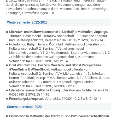
Ergänzt wird das Programm - je nach Situation und Interessenslage -
durch die gemeinsame Lektüre von Neuerscheinungen aus dem
slavischen Sprachraum sowie durch wissenschaftliche Gastvorträge,
Lesungen, Filmvorführungen u. ä.
Wintersemester 2022/2023
Literatur- und Kulturwissenschaft (Slavistik): Methoden, Zugänge,
Themen.
Basismodul Literaturwissenschaft 1:
Russische Literatur-
und Geistesgeschichte
, Veranst.Nr. 04030105, 2 SWS, Do 12-14
Holodomor, Babyn Jar und Čornobyl‘
.
Aufbaumodul Literatur- und
Kulturwissenschaft 2: Seminar / Vertiefungsmodul
Literaturwissenschaft 1, 2 / Mastermodul Literaturwissenschaft 1, 2
/ Probleme der russischen Kulturgeschichte 1, 2, Seminar,
Veranst.Nr.
04030150
, 2 SWS, Mo 12-14
Cold War Cultures: Eastern, Western, and Global Perspectives
#WueOnline & #WueGlobal.
Aufbaumodul Literatur- u.
Kulturwissenschaft 2: Seminar / VM Literaturwiss. 1, 2 / Interkult.
Komm. / Interkult. Komp. // MA Literaturwiss. 1, 2 / Probleme d. russ.
Kulturgeschichte 1, 2 / Interkult. Fragestellungen: Seminar
Veranst.Nr.
04030160, 2 SWS, Mi 09:45-12:00
Literaturwissenschaftliche Übung: Literaturgeschichte
, Veranst.Nr.
04030145
, 2 SWS, Di 14-16
Forschungskolloquium
, Veranst.Nr. 04030140, 2 SWS, Di 12-14
Sommersemester 2022
Einführung in Methoden der literatur- und kulturwissenschaftlichen