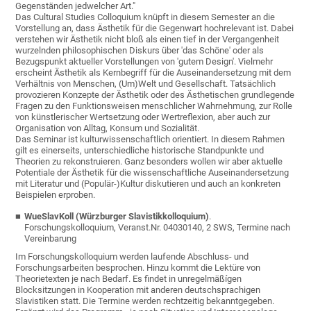
Gegenständen jedwelcher Art."
Das Cultural Studies Colloquium knüpft in diesem Semester an die
Vorstellung an, dass Ästhetik für die Gegenwart hochrelevant ist. Dabei
verstehen wir Ästhetik nicht bloß als einen tief in der Vergangenheit
wurzelnden philosophischen Diskurs über 'das Schöne' oder als
Bezugspunkt aktueller Vorstellungen von 'gutem Design'. Vielmehr
erscheint Ästhetik als Kernbegriff für die Auseinandersetzung mit dem
Verhältnis von Menschen, (Um)Welt und Gesellschaft. Tatsächlich
provozieren Konzepte der Ästhetik oder des Ästhetischen grundlegende
Fragen zu den Funktionsweisen menschlicher Wahrnehmung, zur Rolle
von künstlerischer Wertsetzung oder Wertreflexion, aber auch zur
Organisation von Alltag, Konsum und Sozialität.
Das Seminar ist kulturwissenschaftlich orientiert. In diesem Rahmen
gilt es einerseits, unterschiedliche historische Standpunkte und
Theorien zu rekonstruieren. Ganz besonders wollen wir aber aktuelle
Potentiale der Ästhetik für die wissenschaftliche Auseinandersetzung
mit Literatur und (Populär-)Kultur diskutieren und auch an konkreten
Beispielen erproben.
WueSlavKoll (Würzburger Slavistikkolloquium)
.
Forschungskolloquium, Veranst.Nr. 04030140, 2 SWS, Termine nach
Vereinbarung
Im Forschungskolloquium werden laufende Abschluss- und
Forschungsarbeiten besprochen. Hinzu kommt die Lektüre von
Theorietexten je nach Bedarf. Es findet in unregelmäßígen
Blocksitzungen in Kooperation mit anderen deutschsprachigen
Slavistiken statt. Die Termine werden rechtzeitig bekanntgegeben.