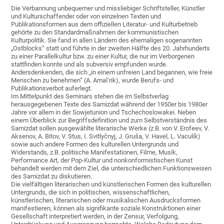
Die Verbannung unbequemer und missliebiger Schriftsteller, Künstler
und Kulturschaffender oder von einzelnen Texten und
Publikationsformen aus dem offiziellen Literatur- und Kulturbetrieb
gehörte zu den Standardmaßnahmen der kommunistischen
Kulturpolitik. Sie fand in allen Ländern des ehemaligen sogenannten
„Ostblocks“ statt und führte in der zweiten Hälfte des 20. Jahrhunderts
zu einer Parallelkultur bzw. zu einer Kultur, die nur im Verborgenen
stattfinden konnte und als subversiv empfunden wurde.
Andersdenkenden, die sich „in einem unfreien Land begannen, wie freie
Menschen zu benehmen“ (A. Amalʼrik), wurde Berufs- und
Publikationsverbot auferlegt.
Im Mittelpunkt des Seminars stehen die im Selbstverlag
herausgegebenen Texte des Samizdat während der 1950er bis 1980er
Jahre vor allem in der Sowjetunion und Tschechoslowakei. Neben
einem Überblick zur Begriffsdefinition und zum Selbstverständnis des
Samizdat sollen ausgewählte literarische Werke (z.B. von V. Erofeev, V.
Aksenov, A. Bitov, V. Stus, I. Svitlyčnyj, J. Gruša, V. Havel, L. Vaculík)
sowie auch andere Formen des kulturellen Untergrunds und
Widerstands, z.B. politische Manifestationen, Filme, Musik,
Performance Art, der Pop-Kultur und nonkonformistischen Kunst
behandelt werden mit dem Ziel, die unterschiedlichen Funktionsweisen
des Samizdat zu diskutieren.
Die vielfältigen literarischen und künstlerischen Formen des kulturellen
Untergrunds, die sich in politischen, wissenschaftlichen,
künstlerischen, literarischen oder musikalischen Ausdrucksformen
manifestieren, können als signifikante soziale Konstruktionen einer
Gesellschaft interpretiert werden, in der Zensur, Verfolgung,