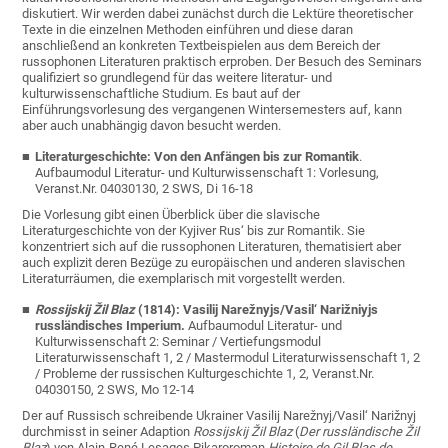
diskutiert. Wir werden dabei zunächst durch die Lektüre theoretischer
Texte in die einzelnen Methoden einführen und diese daran
anschließend an konkreten Textbeispielen aus dem Bereich der
russophonen Literaturen praktisch erproben. Der Besuch des Seminars
qualifiziert so grundlegend für das weitere literatur- und
kulturwissenschaftliche Studium. Es baut auf der
Einführungsvorlesung des vergangenen Wintersemesters auf, kann
aber auch unabhängig davon besucht werden.
Literaturgeschichte: Von den Anfängen bis zur Romantik
.
Aufbaumodul Literatur- und Kulturwissenschaft 1: Vorlesung,
Veranst.Nr. 04030130, 2 SWS, Di 16-18
Die Vorlesung gibt einen Überblick über die slavische
Literaturgeschichte von der Kyjiver Rus‘ bis zur Romantik. Sie
konzentriert sich auf die russophonen Literaturen, thematisiert aber
auch explizit deren Bezüge zu europäischen und anderen slavischen
Literaturräumen, die exemplarisch mit vorgestellt werden.
Rossijskij Žil Blaz
(1814): Vasilij Narežnyjs/Vasil‘ Narižniyjs
russländisches Imperium.
Aufbaumodul Literatur- und
Kulturwissenschaft 2: Seminar / Vertiefungsmodul
Literaturwissenschaft 1, 2 / Mastermodul Literaturwissenschaft 1, 2
/ Probleme der russischen Kulturgeschichte 1, 2,
Veranst.Nr.
04030150
, 2 SWS, Mo 12-14
Der auf Russisch schreibende Ukrainer Vasilij Narežnyj/Vasil‘ Narižnyj
durchmisst in seiner Adaption
Rossijskij Žil Blaz
(
Der russländische Žil
Blaz
) von Alain-René Lesages Pikaroroman
Histoire de Gil Blas de