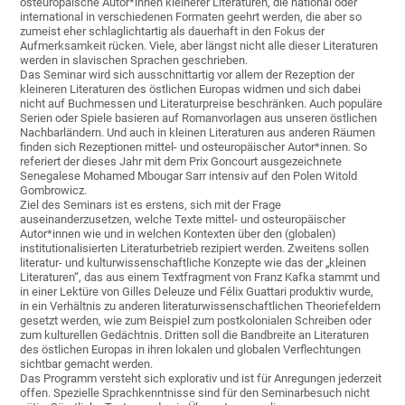
osteuropäische Autor*innen kleinerer Literaturen, die national oder
international in verschiedenen Formaten geehrt werden, die aber so
zumeist eher schlaglichtartig als dauerhaft in den Fokus der
Aufmerksamkeit rücken. Viele, aber längst nicht alle dieser Literaturen
werden in slavischen Sprachen geschrieben.
Das Seminar wird sich ausschnittartig vor allem der Rezeption der
kleineren Literaturen des östlichen Europas widmen und sich dabei
nicht auf Buchmessen und Literaturpreise beschränken. Auch populäre
Serien oder Spiele basieren auf Romanvorlagen aus unseren östlichen
Nachbarländern. Und auch in kleinen Literaturen aus anderen Räumen
finden sich Rezeptionen mittel- und osteuropäischer Autor*innen. So
referiert der dieses Jahr mit dem Prix Goncourt ausgezeichnete
Senegalese Mohamed Mbougar Sarr intensiv auf den Polen Witold
Gombrowicz.
Ziel des Seminars ist es erstens, sich mit der Frage
auseinanderzusetzen, welche Texte mittel- und osteuropäischer
Autor*innen wie und in welchen Kontexten über den (globalen)
institutionalisierten Literaturbetrieb rezipiert werden. Zweitens sollen
literatur- und kulturwissenschaftliche Konzepte wie das der „kleinen
Literaturen“, das aus einem Textfragment von Franz Kafka stammt und
in einer Lektüre von Gilles Deleuze und Félix Guattari produktiv wurde,
in ein Verhältnis zu anderen literaturwissenschaftlichen Theoriefeldern
gesetzt werden, wie zum Beispiel zum postkolonialen Schreiben oder
zum kulturellen Gedächtnis. Dritten soll die Bandbreite an Literaturen
des östlichen Europas in ihren lokalen und globalen Verflechtungen
sichtbar gemacht werden.
Das Programm versteht sich explorativ und ist für Anregungen jederzeit
offen. Spezielle Sprachkenntnisse sind für den Seminarbesuch nicht