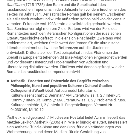
Santillane
(1715-1735) den Raum und die Gesellschaft des
russländischen Imperiums in den Jahrzehnten vor dem Erscheinen des
Textes im Jahr 1814. Der satirische Roman galt bei seinem Erscheinen
als stilistisch veraltet und wurde außerdem schon bald von der Zensur
verboten. Er konnte erst 1938 erstmals vollständig gedruckt werden.
Das Seminar verfolgt mehrere Ziele. Erstens wird vor der Folie des
Romantextes nach den literarischen Konfigurationen der russischen
Literaturgeschichte gefragt, in die er sich einschreibt. Zweitens wird
problematisiert, welchen Stellenwert der Roman für die ukrainische
Literatur einnimmt und welche Referenzen auf die Ukraine er
entwickelt. Drittens soll der Text beispielhaft in das Phänomen der
überall in Europa entstehenden Gil Blas-Adaptionen eingeordnet werden
und vor diesem Hintergrund Problematiken von Adaption und
Übersetzung diskutiert werden. Fünftens wird danach gefragt, wie der
Roman das russländische Imperium entwirft.
Ästhetik - Facetten und Potenziale des Begriffs zwischen
Philosophie, Kunst und populären Kulturen (Cultural Studies
Colloquium) #WueGlobal
.
Aufbaumodul Literatur- u.
Kulturwissenschaft 2: Seminar / VM Literaturwiss. 1, 2 / Interkult.
Komm. / Interkult. Komp. // MA Literaturwiss. 1, 2 / Probleme d. russ.
Kulturgeschichte 1, 2 / Interkult. Fragestellungen.
Veranst.Nr.
04030160, Mi 10-12
"Ästhetik wird gebraucht." Mit diesem Postulat leitet Achim Trebeß das
Metzler-Lexikon Ästhetik (2006) ein. Wie er bündig erläutert, interessiert
sich Ästhetik "für die Sinne und den Sinn, für die Veränderungen von
Wahrnehmungen und deren Medien, für die Gestaltung von