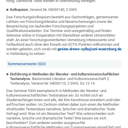
nötig. Sämtliche Texte werden in Übersetzung vorliegen.
Kolloquium
, Veranst.Nr. 04030140, 2 SWS
Das Forschungskolloquium besteht aus Gastvorträgen, gemeinsamer
Lektüre von Forschungsliteratur und Neuerscheinungen sowie der
Besprechung von laufenden Forschungsprojekten und
Qualifikationsarbeiten. Die Termine sind unregelmäßig und finden
teilweise online in Kooperation mit Slavistiken anderer Universitäten
statt. An einer forschungsorientierten Vernetzung Interessierte sind
fortlaufend auch ohne den Erwerb von ECTS-Punkten willkommen und
werden gebeten, sich vorab mit
gesine.drews-sylla@uni-wuerzburg.de
in Verbindung zu setzen.
Sommersemester 2023
Einführung in Methoden der literatur- und kulturwissenschaftlichen
Textanalyse.
Basismodul Literatur- und Kulturwissenschaft 2:
Textanalyse, Veranst.Nr. 04030110, 2 SWS, Do 12-14
Das Seminar führt exemplarisch in Methoden der literatur- und
kulturwissenschaftlichen Textanalyse ein. Es richtet sich an
Studienanfänger:innen und alle, die ihre Kenntnisse erweitern und/oder
auffrischen wollen. Im Zentrum stehen dabei zum einen die Methoden
strukturaler Textanalyse narrativer, lyrischer und dramatischer Texte.
Gefragt wird: Was ist ein literarischer Text? Wie unterscheiden sich
narrative, lyrische und dramatische Texte? Wie lassen sie sich
beschreiben? Zum anderen werden ausgesuchte
kulturwissenschaftliche Methoden und Zugangsweisen eingeführt und