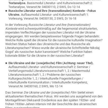
Textanalyse.
Basismodul Literatur- und Kulturwissenschaft 2:
Textanalyse, Veranst.Nr. 04030110, 2 SWS, Do 12-14
Russische Literatur und ihre (transnationalen) Kontexte - Fokus
Ukraine
.
Aufbaumodul Literatur- und Kulturwissenschaft 1:
Vorlesung, Veranst.Nr. 04030130, 2 SWS, Di 16-18
In der Vorlesung
Russische Literatur und ihre (transnationalen)
Kontexte
wird schwerpunktmäßig auf die hegemonial strukturierten,
imperialen Verflechtungen der russischen Literatur mit der Ukraine
eingegangen. Wir werden beispielsweise folgende Fragen behandeln:
Welche Rolle spielt die Ukraine für die russische kulturelle Imagination?
Welchen Status haben das Ukrainische und das Russische als
Literatursprachen? Wieso wurde der ukrainische Schriftsteller Nikolaj
Gogol‘ als russischer Autor kanonisiert? Welche Funktion haben
koloniale Bilder für die Ukraine in der russischen Literatur?
Die Ukraine und der (sowjetische) Film (Achtung: neuer Titel).
Aufbaumodul Literatur- und Kulturwissenschaft 2: Seminar /
Vertiefungsmodul Literaturwissenschaft 1, 2 / Mastermodul
Literaturwissenschaft 1, 2 / Probleme der russischen
Kulturgeschichte 1, 2 / Interkulturelle Fragestellungen /
Interkulturelle Kommunikation / Interkulturelle Kompetenz
,
Veranst.Nr.
04030160
, 2 SWS, Mo 12-14
Das Seminar
Die Ukraine und der (sowjetische) Film
bietet einen
aktualisierten thematischen Fokus. Wir werden uns ausgehend von den
Montagefilmen Oleksandr Dovženkos aus den späten 1920er- und
frühen 1930er-Jahren intensiv mit der Geschichte des ukrainischen
Films auseinandersetzen.