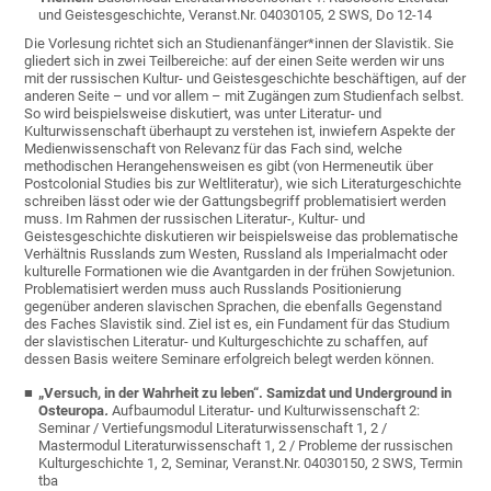
und Geistesgeschichte, Veranst.Nr. 04030105, 2 SWS, Do 12-14
Die Vorlesung richtet sich an Studienanfänger*innen der Slavistik. Sie
gliedert sich in zwei Teilbereiche: auf der einen Seite werden wir uns
mit der russischen Kultur- und Geistesgeschichte beschäftigen, auf der
anderen Seite – und vor allem – mit Zugängen zum Studienfach selbst.
So wird beispielsweise diskutiert, was unter Literatur- und
Kulturwissenschaft überhaupt zu verstehen ist, inwiefern Aspekte der
Medienwissenschaft von Relevanz für das Fach sind, welche
methodischen Herangehensweisen es gibt (von Hermeneutik über
Postcolonial Studies bis zur Weltliteratur), wie sich Literaturgeschichte
schreiben lässt oder wie der Gattungsbegriff problematisiert werden
muss. Im Rahmen der russischen Literatur-, Kultur- und
Geistesgeschichte diskutieren wir beispielsweise das problematische
Verhältnis Russlands zum Westen, Russland als Imperialmacht oder
kulturelle Formationen wie die Avantgarden in der frühen Sowjetunion.
Problematisiert werden muss auch Russlands Positionierung
gegenüber anderen slavischen Sprachen, die ebenfalls Gegenstand
des Faches Slavistik sind. Ziel ist es, ein Fundament für das Studium
der slavistischen Literatur- und Kulturgeschichte zu schaffen, auf
dessen Basis weitere Seminare erfolgreich belegt werden können.
„Versuch, in der Wahrheit zu leben“. Samizdat und Underground in
Osteuropa
.
Aufbaumodul Literatur- und Kulturwissenschaft 2:
Seminar / Vertiefungsmodul Literaturwissenschaft 1, 2 /
Mastermodul Literaturwissenschaft 1, 2 / Probleme der russischen
Kulturgeschichte 1, 2, Seminar, Veranst.Nr. 04030150, 2 SWS, Termin
tba