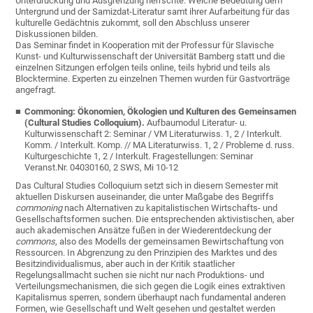
Unterdrückung und Ausgrenzung herrschte. Welche Bedeutung dem
Untergrund und der Samizdat-Literatur samt ihrer Aufarbeitung für das
kulturelle Gedächtnis zukommt, soll den Abschluss unserer
Diskussionen bilden.
Das Seminar findet in Kooperation mit der Professur für Slavische
Kunst- und Kulturwissenschaft der Universität Bamberg statt und die
einzelnen Sitzungen erfolgen teils online, teils hybrid und teils als
Blocktermine. Experten zu einzelnen Themen wurden für Gastvorträge
angefragt.
Commoning: Ökonomien, Ökologien und Kulturen des Gemeinsamen
(Cultural Studies Colloquium).
Aufbaumodul Literatur- u.
Kulturwissenschaft 2: Seminar / VM Literaturwiss. 1, 2 / Interkult.
Komm. / Interkult. Komp. // MA Literaturwiss. 1, 2 / Probleme d. russ.
Kulturgeschichte 1, 2 / Interkult. Fragestellungen: Seminar
Veranst.Nr. 04030160, 2 SWS, Mi 10-12
Das Cultural Studies Colloquium setzt sich in diesem Semester mit
aktuellen Diskursen auseinander, die unter Maßgabe des Begriffs
commoning
nach Alternativen zu kapitalistischen Wirtschafts- und
Gesellschaftsformen suchen. Die entsprechenden aktivistischen, aber
auch akademischen Ansätze fußen in der Wiederentdeckung der
commons
, also des Modells der gemeinsamen Bewirtschaftung von
Ressourcen. In Abgrenzung zu den Prinzipien des Marktes und des
Besitzindividualismus, aber auch in der Kritik staatlicher
Regelungsallmacht suchen sie nicht nur nach Produktions- und
Verteilungsmechanismen, die sich gegen die Logik eines extraktiven
Kapitalismus sperren, sondern überhaupt nach fundamental anderen
Formen, wie Gesellschaft und Welt gesehen und gestaltet werden