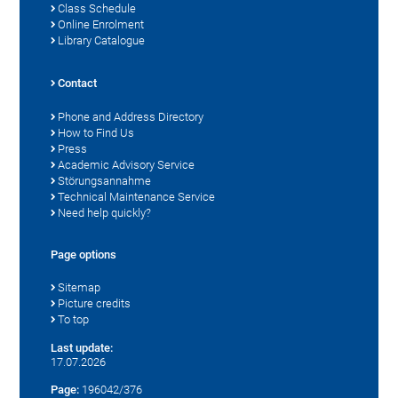
Class Schedule
Online Enrolment
Library Catalogue
Contact
Phone and Address Directory
How to Find Us
Press
Academic Advisory Service
Störungsannahme
Technical Maintenance Service
Need help quickly?
Page options
Sitemap
Picture credits
To top
Last update:
17.07.2026
Page:
196042/376