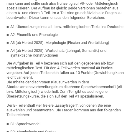
man kann und sollte sich also frühzeitig auf Alt- oder Mittelenglisch
spezialisieren. Der Aufbau ist gleich: Beide Versionen bestehen aus
einem A- und einem B-Teil. Im A-Teil sind grundsätzlich alle Fragen zu
beantworten. Diese kommen aus den folgenden Bereichen:
A1: Übersetzung eines alt- bzw. mittelenglischen Texts ins Deutsche
A2: Phonetik und
Phonologie
A3 (ab Herbst 2025): Morphologie (Flexion und Wortbildung)
A4 (ab Herbst 2025): Wortschatz (Lehngut, Semantik) und
syntaktische Konstruktionen
Die Aufgaben in Teil A beziehen sich auf den gegebenen alt- bzw.
mittelenglischen Text. Für den A-Teil werden maximal
40 Punkte
vergeben. Auf jeden Teilbereich fallen ca. 10 Punkte (Gewichtung kann
leicht variieren).
Die Inhalte der diachronen Klausur werden in dem
Staatsexamensvorbereitungskurs diachrone Sprachwissenschaft (Alt-
bzw. Mittelenglisch) wiederholt. Zum Teil gibt es auch eigene
Übersetzungskurse, die sich auf den Teil A1 spezialisieren.
Der B-Teil enthält vier freiere „Essayfragen“, von denen Sie
eine
auswählen und beantworten. Die Fragen kommen aus den folgenden
Teilbereichen:
B1: Sprachwandel
B2: Morphologie und Syntax