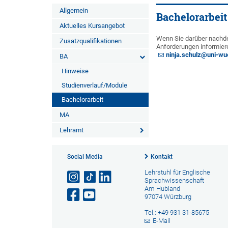
Allgemein
Bachelorarbeit
Aktuelles Kursangebot
Wenn Sie darüber nachde
Zusatzqualifikationen
Anforderungen informiere
ninja.schulz@uni-wu
BA
Hinweise
Studienverlauf/Module
Bachelorarbeit
MA
Lehramt
Social Media
Kontakt
Lehrstuhl für Englische
Sprachwissenschaft
Am Hubland
97074 Würzburg
Tel.: +49 931 31-85675
E-Mail