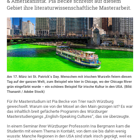
& Amerikanistik. Pia Becke schreibt auf diesem
Gebiet ihre literaturwissenschaftliche Masterarbeit.
Am 17. März ist St. Patrick‘s Day. Menschen mit irischen Wurzeln feiern diesen
Tag auf der ganzen Welt, zum Beispiel wie hier in Chicago, wo der Chicago River
grün eingefärbt wurde – ein schönes Beispiel für irische Kultur in den USA. (Bild:
Thananit / Adobe Stock)
Für ihr Masterstudium ist Pia Becke von Trier nach Würzburg
gewechselt. Warum sie von der Mosel an den Main gezogen ist? Es war
das inhaltlich breit gefächerte Programm des Würzburger
Masterstudiengangs „English-Speaking Cultures“, das sie überzeugte.
In einem Seminar ihrer Würzburger Professorin Ina Bergmann kam die
Studentin mit einem Thema in Kontakt, von dem sie bis dahin wenig
wusste: Manche Regionen in den USA sind stark irisch geprägt, weil es