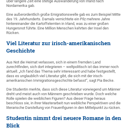
über längere Zeit eine stetige Auswanderung von Irland nach
Nordamerika gab.
Eine außerordentlich große Emigrationswelle gab es zum Beispiel Mitte
des 19. Jahrhunderts. Damals vernichtete ein Pilz mehrere Jahre
hintereinander die Kartoffelernten in Irland, was zu einer großen
Hungersnot führte. Eine Million Menschen kehrten der Insel den
Rücken.
Viel Literatur zur irisch-amerikanischen
Geschichte
Aus Not die Heimat verlassen, sich in einem fremden Land
zurechtfinden, sich dort integrieren – weltpolitisch ist das immer noch
aktuell. „Ich fand das Thema sehr interessant und habe festgestellt,
dass es unglaublich viel Literatur gibt, die sich mit der irisch-
amerikanischen Immigrationsgeschichte befasst“, sagt Pia Becke.
Die Studentin merkte, dass sich diese Literatur vorwiegend um Männer
dreht und meist auch von Männern geschrieben wurde. Doch welche
Rolle spielen die weiblichen Figuren? Aus dieser Frage heraus
beschloss sie, in ihrer Masterarbeit nun weibliche Perspektiven und die
literarische Darstellung von Frauenfiguren in den Mittelpunkt zu rücken.
Studentin nimmt drei neuere Romane in den
Blick