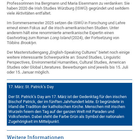
Professorinnen Ina Bergmann und Maria Eisenmann zu verdanken: Sie
haben 2020 die Irish Studies Würzburg (ISWÜ) gegründet und seitdem
viele Aktivitäten entfaltet.
Im Sommersemester 2025 setzen die ISWÜ in Forschung und Lehre
erneut einen Fokus auf die irisch-amerikanischen Studien. Unter
anderem hält eine renommierte amerikanische Expertin einen
Gastvortrag zum Roman
Long Island
(2024), der Fortsetzung von
Tóibíns
Brooklyn
.
Der Masterstudiengang „English-Speaking Cultures“ bietet noch einige
weitere interessante Schwerpunkte an: Sound Studies, Linguistic
Perspectives, Environmental Humanities, Cultural Studies, American
Studies oder Global Literatures. Bewerbungen sind jeweils bis 15. Juli
oder 15. Januar möglich.
17. März: St. Patrick’s Day
Der St. Patrick’s Day am 17. März ist der Gedenktag für den irischen
Bischof Patrick, der im fünften Jahrhundert lebte. Er begründete in
Irland die Tradition der katholischen Kirche. Menschen mit irischen
Wurzeln feiern den Tag auf der ganzen Welt mit Paraden und
Volksfesten. Dabei steht die Farbe Grün als Symbol der nationalen
Zugehörigkeit im Mittelpunkt.
Weitere Informationen