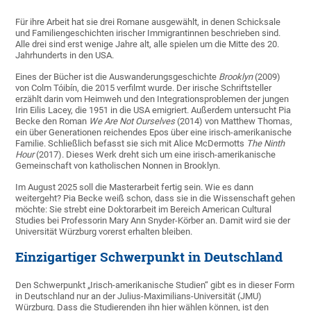
Für ihre Arbeit hat sie drei Romane ausgewählt, in denen Schicksale
und Familiengeschichten irischer Immigrantinnen beschrieben sind.
Alle drei sind erst wenige Jahre alt, alle spielen um die Mitte des 20.
Jahrhunderts in den USA.
Eines der Bücher ist die Auswanderungsgeschichte
Brooklyn
(2009)
von Colm Tóibín, die 2015 verfilmt wurde. Der irische Schriftsteller
erzählt darin vom Heimweh und den Integrationsproblemen der jungen
Irin Eilis Lacey, die 1951 in die USA emigriert. Außerdem untersucht Pia
Becke den Roman
We Are Not Ourselves
(2014) von Matthew Thomas,
ein über Generationen reichendes Epos über eine irisch-amerikanische
Familie. Schließlich befasst sie sich mit Alice McDermotts
The Ninth
Hour
(2017). Dieses Werk dreht sich um eine irisch-amerikanische
Gemeinschaft von katholischen Nonnen in Brooklyn.
Im August 2025 soll die Masterarbeit fertig sein. Wie es dann
weitergeht? Pia Becke weiß schon, dass sie in die Wissenschaft gehen
möchte: Sie strebt eine Doktorarbeit im Bereich American Cultural
Studies bei Professorin Mary Ann Snyder-Körber an. Damit wird sie der
Universität Würzburg vorerst erhalten bleiben.
Einzigartiger Schwerpunkt in Deutschland
Den Schwerpunkt „Irisch-amerikanische Studien“ gibt es in dieser Form
in Deutschland nur an der Julius-Maximilians-Universität (JMU)
Würzburg. Dass die Studierenden ihn hier wählen können, ist den