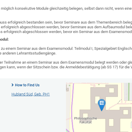
ht möglich konsekutive Module gleichzeitig belegen, selbst dann nicht, wenn ein
uss erfolgreich bestanden sein, bevor Seminare aus dem Themenbereich bele
erfolgreich abgeschlossen werden, bevor Seminare aus dem Aufbaumodul bel
 erfolgreich abgeschlossen werden, bevor ein Seminar aus dem Examensmodu
odul:
d zu einem Seminar aus dem Examensmodul: Teilmodul I, Spezialgebiet Englisc
 die anderen Lehramtsstudiengänge.
der Teilnahme an einem Seminar aus dem Examensmodul belegt werden oder gleic
lgen kann, wenn der Sitzschein bzw. die Anmeldebestätigung (ab SS 17) für die V
How to Find Us
Hubland Süd, Geb. PH1