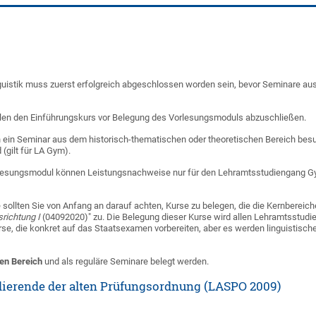
guistik muss zuerst erfolgreich abgeschlossen worden sein, bevor Seminare au
len den Einführungskurs vor Belegung des Vorlesungsmoduls abzuschließen.
h ein Seminar aus dem historisch-thematischen oder theoretischen Bereich bes
(gilt für LA Gym).
rlesungsmodul können Leistungsnachweise nur für den Lehramtsstudiengang Gym
sollten Sie von Anfang an darauf achten, Kurse zu belegen, die die Kernbereiche
srichtung I
(04092020)" zu. Die Belegung dieser Kurse wird allen Lehramtsstud
rse, die konkret auf das Staatsexamen vorbereiten, aber es werden linguistisch
ien Bereich
und als reguläre Seminare belegt werden.
dierende der alten Prüfungsordnung (LASPO 2009)