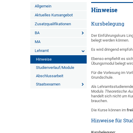
Allgemein
Hinweise
Aktuelles Kursangebot
Kursbelegung
Zusatzqualifikationen
BA
Der Einführungskurs Lin
belegt werden können.
MA
Es wird dringend empfoh
Lehramt
Ebenso empfiehlt es sic
Hinweise
Übungsmodul belegt wird 
Studienverlauf/Module
Für die Vorlesung im Vo
Abschlussarbeit
Grundschule.
Staatsexamen
Als Lehramtsstudierende 
Moduls
Theoretische Au
handelt sich nicht um Ku
brauchen.
Die Kurse können im
fre
Hinweise für Stu
Kursbelegung: