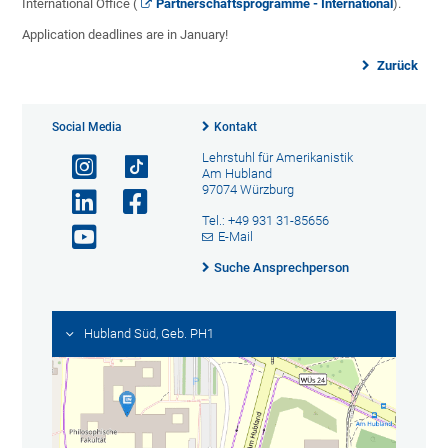
International Office (
Partnerschaftsprogramme - International
).
Application deadlines are in January!
Zurück
Social Media
Kontakt
Lehrstuhl für Amerikanistik
Am Hubland
97074 Würzburg
Tel.: +49 931 31-85656
E-Mail
Suche Ansprechperson
Hubland Süd, Geb. PH1