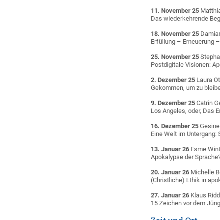
11. November 25
Matthia
Das wiederkehrende Beg
18. November 25
Damian
Erfüllung – Erneuerung –
25. November 25
Stepha
Postdigitale Visionen: A
2. Dezember 25
Laura Ot
Gekommen, um zu bleiben
9. Dezember 25
Catrin G
Los Angeles, oder, Das 
16. Dezember 25
Gesine 
Eine Welt im Untergang:
13. Januar 26
Esme Wint
Apokalypse der Sprache? 
20. Januar 26
Michelle B
(Christliche) Ethik in ap
27. Januar 26
Klaus Ridd
15 Zeichen vor dem Jüngs