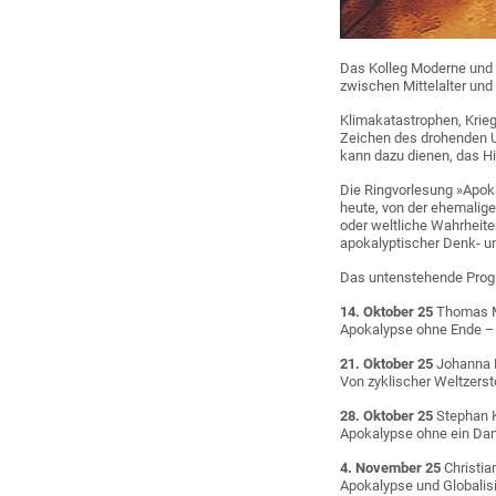
Das Kolleg Moderne und 
zwischen Mittelalter und
Klimakatastrophen, Krieg
Zeichen des drohenden Un
kann dazu dienen, das Hi
Die Ringvorlesung »Apok
heute, von der ehemalige
oder weltliche Wahrheite
apokalyptischer Denk- un
Das untenstehende Prog
14. Oktober 25
Thomas M
Apokalypse ohne Ende –
21. Oktober 25
Johanna 
Von zyklischer Weltzerst
28. Oktober 25
Stephan K
Apokalypse ohne ein Dan
4. November 25
Christia
Apokalypse und Globali