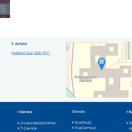
Anfahrt
Hubland Süd, Geb. PH1
Dienste
Service
K
WueStudy
Universitätsbibliothek
T
WueCampus
IT-Dienste
A