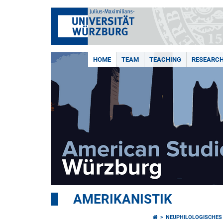
HOME
TEAM
TEACHING
RESEARCH
AMERIKANISTIK
NEUPHILOLOGISCHES 