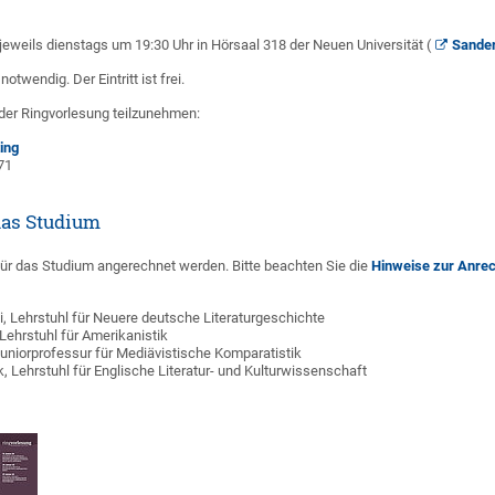
 jeweils dienstags um 19:30 Uhr in Hörsaal 318 der Neuen Universität (
Sander
ot­wendig. Der Eintritt ist frei.
der Ring­vorlesung teil­zu­nehmen:
ing
71
das Studium
für das Studium ange­rechnet werden. Bitte beachten Sie die
Hinweise zur Anre
ni, Lehrstuhl für Neuere deutsche Literaturgeschichte
, Lehrstuhl für Amerikanistik
 Juniorprofessur für Mediävistische Komparatistik
k, Lehrstuhl für Englische Literatur- und Kulturwissenschaft