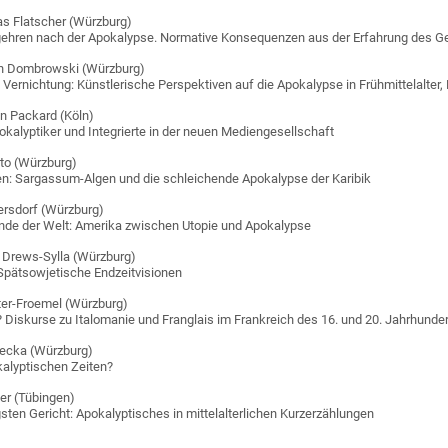
s Flatscher (Würzburg)
ehren nach der Apokalypse. Normative Konsequenzen aus der Erfahrung des G
 Dombrowski (Würzburg)
 Vernichtung: Künstlerische Perspektiven auf die Apokalypse in Frühmittelalte
n Packard (Köln)
pokalyptiker und Integrierte in der neuen Mediengesellschaft
to (Würzburg)
: Sargassum-Algen und die schleichende Apokalypse der Karibik
ersdorf (Würzburg)
Ende der Welt: Amerika zwischen Utopie und Apokalypse
Drews-Sylla (Würzburg)
 Spätsowjetische Endzeitvisionen
er-Froemel (Würzburg)
Diskurse zu Italomanie und Franglais im Frankreich des 16. und 20. Jahrhunde
ecka (Würzburg)
okalyptischen Zeiten?
er (Tübingen)
ten Gericht: Apokalyptisches in mittelalterlichen Kurzerzählungen