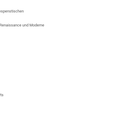
espenstischen
r, Renaissance und Moderne
rts