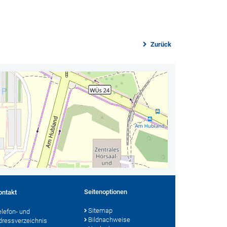
Zurück
Seitenoptionen
ontakt
Sitemap
elefon- und
Bildnachweise
dressverzeichnis