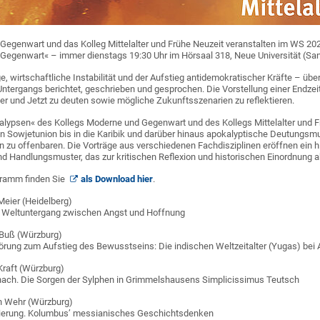
Gegenwart und das Kolleg Mittelalter und Frühe Neuzeit veranstalten im WS 20
 Gegenwart« – immer dienstags 19:30 Uhr im Hörsaal 318, Neue Universität (San
e, wirtschaftliche Instabilität und der Aufstieg antidemokratischer Kräfte – üb
tergangs berichtet, geschrieben und gesprochen. Die Vorstellung einer Endzeit
er und Jetzt zu deuten sowie mögliche Zukunftsszenarien zu reflektieren.
alypsen« des Kollegs Moderne und Gegenwart und des Kollegs Mittelalter und Fr
n Sowjetunion bis in die Karibik und darüber hinaus apokalyptische Deutungsmus
n zu offenbaren. Die Vorträge aus verschiedenen Fachdisziplinen eröffnen ein 
d Handlungsmuster, das zur kritischen Reflexion und historischen Einordnung ak
ramm finden Sie
als Download hier
.
eier (Heidelberg)
 Weltuntergang zwischen Angst und Hoffnung
Buß (Würzburg)
örung zum Aufstieg des Bewusstseins: Die indischen Weltzeitalter (Yugas) bei
raft (Würzburg)
ach. Die Sorgen der Sylphen in Grimmelshausens Simplicissimus Teutsch
n Wehr (Würzburg)
sierung. Kolumbus’ messianisches Geschichtsdenken