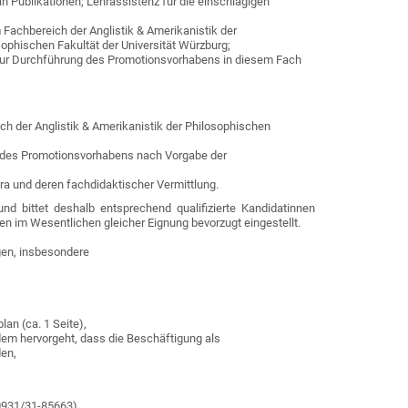
n Publikationen; Lehrassistenz für die einschlägigen
Fachbereich der Anglistik & Amerikanistik der
ophischen Fakultät der Universität Würzburg;
 zur Durchführung des Promotionsvorhabens in diesem Fach
h der Anglistik & Amerikanistik der Philosophischen
g des Promotionsvorhabens nach Vorgabe der
ora und deren fachdidaktischer Vermittlung.
d bittet deshalb entsprechend qualifizierte Kandidatinnen
 im Wesentlichen gleicher Eignung bevorzugt eingestellt.
gen, insbesondere
an (ca. 1 Seite),
dem hervorgeht, dass die Beschäftigung als
den,
(0931/31-85663).