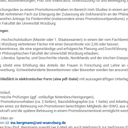
en, Autorenlesungen, Pod- und Videocasts; Unterstützung für und Beteiligung a
schungsidee zu einem Promotionsvorhaben im Bereich Irish Studies in einem am 
ät vertretenen Fach zur Erlangung der Zulassung als Doktorand/in an der Philos
bereifen Antrags für Fördermittel (insbesondere eines Promotionsstipendiums)
 Fakultät der Universität Würzburg.
ungen
:
s Hochschulstudium (Master oder 1. Staatsexamen) in einem der vom Fachbereic
ät Würzburg vertretenen Fächer mit einer Gesamtnote von 2,00 oder besser;
kenntnisse, die eine eigenständige und erfolgreiche Planung und Durchführun
 Philosophischen Fakultät der Universität Würzburg erlauben;
r, Literatur, Sprache, und Geschichte Irlands, Nordirlands und der irischen Diasp
g strebt eine Erhöhung des Anteils der Frauen in Forschung und Lehre an un
ewerbung. Schwerbehinderte Bewerberinnen oder Bewerber werden bei ansonsten
hließlich in elektronischer Form (eine pdf-Datei)
mit aussagekräftigen Unterla
nslauf,
ische Prüfungen (ggf. vorläufige Notenbescheinigungen),
romotionsvorhaben (ca. 2 Seiten), Basisbibliographie (ca. 1 Seite) und Arbeitspl
en eines zur Betreuung von Promotionen berechtigten Mitglieds der ISWÜ, aus 
fskraft und die spätere Betreuung in einem Promotionsmentorat ermöglicht wer
ichten an
ann:
ina.bergmann@uni-wuerzburg.de
en Frau Prof. Bergmann sowohl per E-Mail als auch telefonisch zur Verfügung 