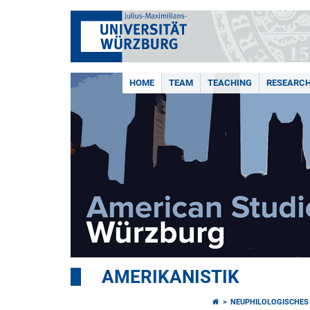
HOME
TEAM
TEACHING
RESEARCH
AMERIKANISTIK
NEUPHILOLOGISCHES 