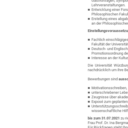
Gastvorträgen, Symposi
Lehrveranstaltungen.
Entwicklung einer For
Philosophischen Fakult
Erstellung eines abga
an der Philosophischen
Einstellungsvoraussetz
Fachlich einschlägige
Fakultät der Universit
Deutsch- und Englisch
Promotionsordnung der
Interesse an der Kultu
Die Universität Würzbur
nachdrücklich um ihre B
Bewerbungen sind
aussc
Motivationsschreiben,
unterschriebener Lebe
Zeugnisse über akadem
Exposé zum geplanten P
Unterstützungsschreib
wissenschaftliche Hil
bis zum 31.07.2021
zu r
Frau Prof. Dr. Ina Bergm
Für Rückfragen steht Ihn