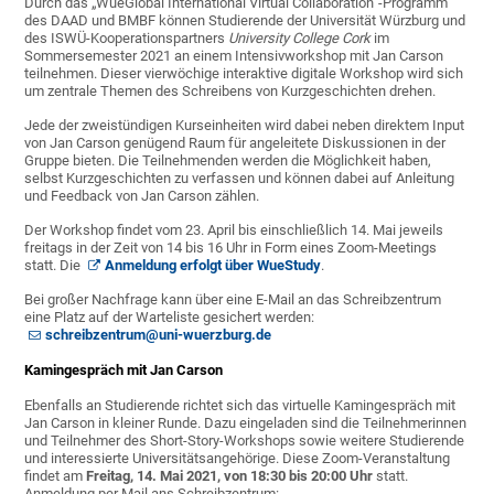
Durch das „WueGlobal International Virtual Collaboration“-Programm
des DAAD und BMBF können Studierende der Universität Würzburg und
des ISWÜ-Kooperationspartners
University College Cork
im
Sommersemester 2021 an einem Intensivworkshop mit Jan Carson
teilnehmen. Dieser vierwöchige interaktive digitale Workshop wird sich
um zentrale Themen des Schreibens von Kurzgeschichten drehen.
Jede der zweistündigen Kurseinheiten wird dabei neben direktem Input
von Jan Carson genügend Raum für angeleitete Diskussionen in der
Gruppe bieten. Die Teilnehmenden werden die Möglichkeit haben,
selbst Kurzgeschichten zu verfassen und können dabei auf Anleitung
und Feedback von Jan Carson zählen.
Der Workshop findet vom 23. April bis einschließlich 14. Mai jeweils
freitags in der Zeit von 14 bis 16 Uhr in Form eines Zoom-Meetings
statt. Die
Anmeldung erfolgt über WueStudy
.
Bei großer Nachfrage kann über eine E-Mail an das Schreibzentrum
eine Platz auf der Warteliste gesichert werden:
schreibzentrum@uni-wuerzburg.de
Kamingespräch mit Jan Carson
Ebenfalls an Studierende richtet sich das virtuelle Kamingespräch mit
Jan Carson in kleiner Runde. Dazu eingeladen sind die Teilnehmerinnen
und Teilnehmer des Short-Story-Workshops sowie weitere Studierende
und interessierte Universitätsangehörige. Diese Zoom-Veranstaltung
findet am
Freitag, 14. Mai 2021, von 18:30 bis 20:00 Uhr
statt.
Anmeldung per Mail ans Schreibzentrum: