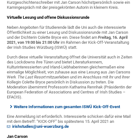
Kurzgeschichtenschreiber mit Jan Carson höchstpersönlich sowie ein
Kamingespräch mit der preisgekrönten Autorin in kleinem Kreis.
Virtuelle Lesung und offene Diskussionsrunde
Neben Angeboten für Studierende lädt die Uni auch die interessierte
Öffentlichkeit zu einer Lesung und Diskussionsrunde mit Jan Carson
und der Dichterin Colette Bryce ein. Diese findet am
Freitag, 16. April
2021, von 19:00 bis 21:00 Uhr
im Rahmen der Kick-Off-Veranstaltung
der Irish Studies Würzburg (ISWÜ) statt.
Durch diese virtuelle Veranstaltung öffnet die Universität auch in Zeiten
des Lockdowns ihre Türen und bietet Literaturkennern,
Kulturinteressierten und Irland-Liebhaberinnen gleichermaßen eine
einmalige Möglichkeit, von zuhause aus eine Lesung aus Jan Carsons
Werk
The Last Resort
mitzuerleben und im Anschluss mit ihr und ihrer
Kollegin Colette Bryce persönlich in Diskussion zu treten. Die
Moderation übernimmt Professorin Katharina Rennhak (Präsidentin der
European Federation of Associations and Centres of Irish Studies –
EFACIS).
Weitere Informationen zum gesamten ISWÜ Kick-Off-Event
Eine Anmeldung ist erforderlich. Interessierte schicken dafür eine Mail
mit dem Betreff: “KICK-OFF” bis spätestens 15. April 2021 an
irishstudies@uni-wuerzburg.de
Jan Carson