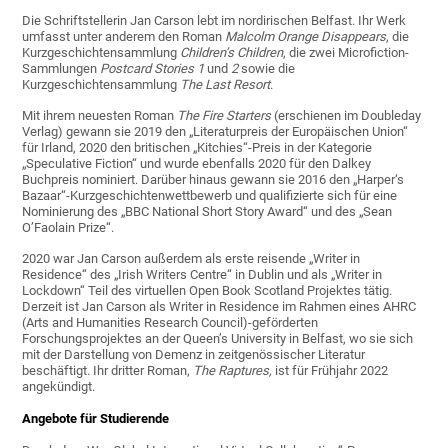
Die Schriftstellerin Jan Carson lebt im nordirischen Belfast. Ihr Werk
umfasst unter anderem den Roman
Malcolm Orange Disappears
, die
Kurzgeschichtensammlung
Children’s Children
, die zwei Microfiction-
Sammlungen
Postcard Stories 1
und
2
sowie die
Kurzgeschichtensammlung
The Last Resort
.
Mit ihrem neuesten Roman
The Fire Starters
(erschienen im Doubleday
Verlag) gewann sie 2019 den „Literaturpreis der Europäischen Union“
für Irland, 2020 den britischen „Kitchies“-Preis in der Kategorie
„Speculative Fiction“ und wurde ebenfalls 2020 für den Dalkey
Buchpreis nominiert. Darüber hinaus gewann sie 2016 den „Harper‘s
Bazaar“-Kurzgeschichtenwettbewerb und qualifizierte sich für eine
Nominierung des „BBC National Short Story Award“ und des „Sean
O’Faolain Prize“.
2020 war Jan Carson außerdem als erste reisende „Writer in
Residence“ des „Irish Writers Centre“ in Dublin und als „Writer in
Lockdown“ Teil des virtuellen Open Book Scotland Projektes tätig.
Derzeit ist Jan Carson als Writer in Residence im Rahmen eines AHRC
(Arts and Humanities Research Council)-geförderten
Forschungsprojektes an der Queen’s University in Belfast, wo sie sich
mit der Darstellung von Demenz in zeitgenössischer Literatur
beschäftigt. Ihr dritter Roman,
The Raptures,
ist für Frühjahr 2022
angekündigt.
Angebote für Studierende