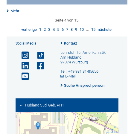
Mehr
Seite 4 von 15.
vorherige
1
2
3
4
5
6
7
8
9
10
…
15
nächste
Social Media
Kontakt
Lehrstuhl für Amerikanistik
Am Hubland
97074 Würzburg
Tel.: +49 931 31-85656
E-Mail
Suche Ansprechperson
Hubland Süd, Geb. PH1